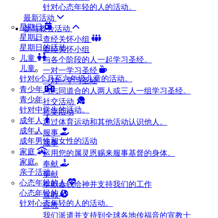
针对心态年轻的人的活动。
最新活动
星期日
参与教会活动
星期日
查经关怀小组
星期日的活动
查经关怀小组
儿童
与各个阶段的人一起学习圣经。
儿童
一对一学习圣经
针对6个月至六年级儿童的活动。
一对一学习圣经
青少年
与志同道合的人两人或三人一组学习圣经。
青少年
社交活动
针对中学生的活动。
社交活动
成年人
通过体育运动和其他活动认识他人。
成年人
服事
成年男性和女性的活动
服事
家庭
运用您的属灵恩赐来服事基督的身体。
家庭
奉献
亲子活动
奉献
心态年轻的人
奉献金钱给神并支持我们的工作
心态年轻的人
宣教
针对心态年轻的人的活动。
宣教
我们派遣并支持到全球各地传福音的宣教士