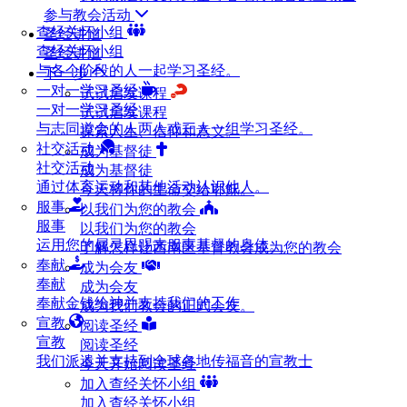
参与教会活动
查经关怀小组
圣经讲道
查经关怀小组
圣经讲道
与各个阶段的人一起学习圣经。
下一步
一对一学习圣经
试试启发课程
一对一学习圣经
试试启发课程
与志同道合的人两人或三人一组学习圣经。
探索人生、信仰和意义。
社交活动
成为基督徒
社交活动
成为基督徒
通过体育运动和其他活动认识他人。
今天将你的生命交给耶稣。
服事
以我们为您的教会
服事
以我们为您的教会
运用您的属灵恩赐来服事基督的身体。
了解怎样让西南区基督教会成为您的教会
奉献
成为会友
奉献
成为会友
奉献金钱给神并支持我们的工作
成为我们教会的正式会友。
宣教
阅读圣经
宣教
阅读圣经
我们派遣并支持到全球各地传福音的宣教士
今天开始阅读圣经
加入查经关怀小组
加入查经关怀小组