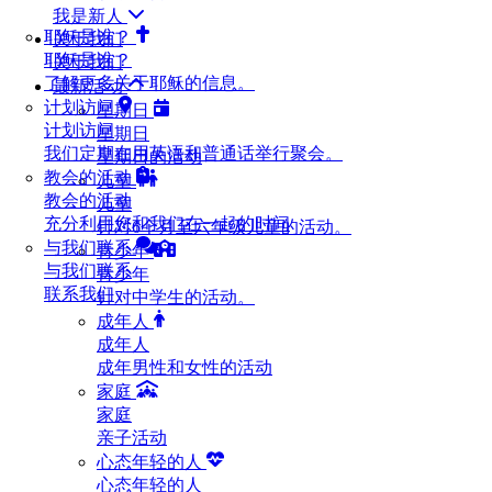
我是新人
耶稣是谁？
关于我们
耶稣是谁？
关于我们
了解更多关于耶稣的信息。
最新活动
计划访问
星期日
计划访问
星期日
我们定期在用英语和普通话举行聚会。
星期日的活动
教会的活动
儿童
教会的活动
儿童
充分利用您和我们在一起的时间
针对6个月至六年级儿童的活动。
与我们联系
青少年
与我们联系
青少年
联系我们
针对中学生的活动。
成年人
成年人
成年男性和女性的活动
家庭
家庭
亲子活动
心态年轻的人
心态年轻的人