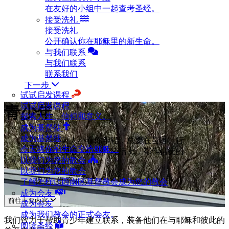
在友好的小组中一起查考圣经。
接受洗礼
接受洗礼
公开确认你在耶稣里的新生命。
与我们联系
与我们联系
联系我们
下一步
试试启发课程
试试启发课程
青少年
探索人生、信仰和意义。
成为基督徒
成为基督徒
不要叫人小看你年轻，总要在言语、行
今天将你的生命交给耶稣。
为、爱心、信心和纯洁上，都作信徒的
以我们为您的教会
榜样。
以我们为您的教会
— 保罗,
提摩太前书 4:12
了解怎样让西南区基督教会成为您的教会
成为会友
前往主要内容
成为会友
成为我们教会的正式会友。
我们致力于帮助青少年建立联系，装备他们在与耶稣和彼此的
阅读圣经