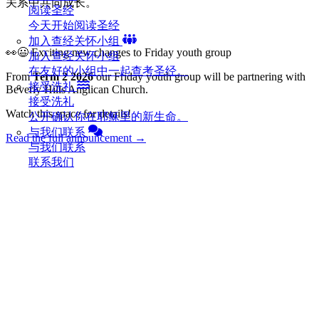
关系中共同成长。
阅读圣经
今天开始阅读圣经
加入查经关怀小组
👀😃 Exciting new changes to Friday youth group
加入查经关怀小组
在友好的小组中一起查考圣经。
From
Term 2 2026
our Friday youth group will be partnering with
接受洗礼
Beverly Hills Anglican Church.
接受洗礼
Watch this space for details!
公开确认你在耶稣里的新生命。
与我们联系
Read the full announcement →
与我们联系
联系我们